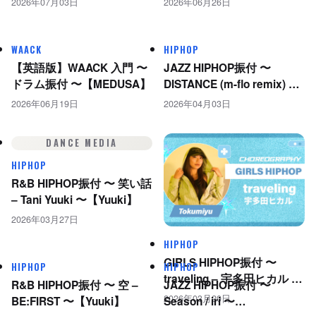
2026年07月03日
2026年06月26日
WAACK
HIPHOP
【英語版】WAACK 入門 〜
JAZZ HIPHOP振付 〜
ドラム振付 〜【MEDUSA】
DISTANCE (m-flo remix) –
宇多田ヒカル 〜
2026年06月19日
2026年04月03日
【Tokumiyu】
DANCE MEDIA
HIPHOP
R&B HIPHOP振付 〜 笑い話
– Tani Yuuki 〜【Yuuki】
2026年03月27日
HIPHOP
GIRLS HIPHOP振付 〜
HIPHOP
HIPHOP
traveling – 宇多田ヒカル 〜
R&B HIPHOP振付 〜 空 –
JAZZ HIPHOP振付 〜
【Tokumiyu】
2026年03月20日
BE:FIRST 〜【Yuuki】
Season / iri 〜