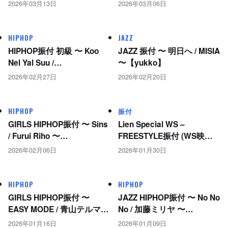
【Tokumiyu】
2026年03月13日
2026年03月06日
HIPHOP
JAZZ
HIPHOP振付 初級 〜 Koo
JAZZ 振付 〜 明日へ / MISIA
Nel Yal Suu /
〜【yukko】
MuKuro,LazyWill & Kojoe
2026年02月27日
2026年02月20日
〜【AKI】
HIPHOP
振付
GIRLS HIPHOP振付 〜 Sins
Lien Special WS –
/ Furui Riho 〜
FREESTYLE振付 (WS映像
【Tokumiyu】
配信)〜A24 feat. 3House –
2026年02月06日
2026年01月30日
BANNY BUGS〜
HIPHOP
HIPHOP
GIRLS HIPHOP振付 〜
JAZZ HIPHOP振付 〜 No No
EASY MODE / 青山テルマ
No / 加藤ミリヤ 〜
〜【Tokumiyu】
【Tokumiyu】
2026年01月16日
2026年01月09日