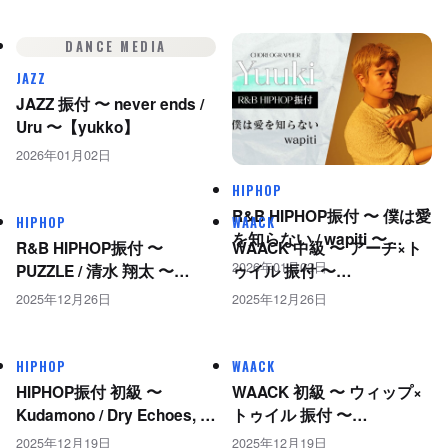
DANCE MEDIA
JAZZ
JAZZ 振付 〜 never ends /
Uru 〜【yukko】
2026年01月02日
HIPHOP
R&B HIPHOP振付 〜 僕は愛
HIPHOP
WAACK
を知らない / wapiti 〜
R&B HIPHOP振付 〜
WAACK 中級 〜 アーチ×ト
【Yuuki】
2026年01月02日
PUZZLE / 清水 翔太 〜
ゥイル 振付 〜
【Yuuki】
【MEDUSA】
2025年12月26日
2025年12月26日
HIPHOP
WAACK
HIPHOP振付 初級 〜
WAACK 初級 〜 ウィップ×
Kudamono / Dry Echoes, 田
トゥイル 振付 〜
中光,FKD 〜【AKI】
【MEDUSA】
2025年12月19日
2025年12月19日