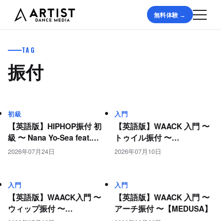
無料体験 →
TAG
振付
初級
入門
【英語版】HIPHOP振付 初
【英語版】WAACK 入門 〜
級 〜 Nana Yo-Sea feat.
トゥイル振付 〜
Daichi Yamamoto 〜
【MEDUSA】
2026年07月24日
2026年07月10日
【AKI】
入門
入門
【英語版】WAACK入門 〜
【英語版】WAACK 入門 〜
ウィップ振付 〜
アーチ振付 〜【MEDUSA】
【MEDUSA】