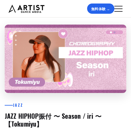
無料体験 →
JAZZ
JAZZ HIPHOP振付 〜 Season / iri 〜
【Tokumiyu】