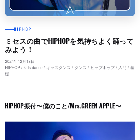
HIPHOP
ミセスの曲でHIPHOPを気持ちよく踊って
みよう！
2024年12月18日
HIPHOP
/
kids dance
/
キッズダンス
/
ダンス
/
ヒップホップ
/
入門
/
基
礎
HIPHOP振付〜僕のこと/Mrs.GREEN APPLE〜