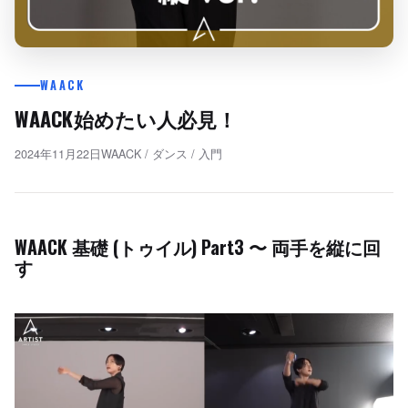
WAACK
WAACK始めたい人必見！
2024年11月22日
WAACK
/
ダンス
/
入門
WAACK 基礎 (トゥイル) Part3 〜 両手を縦に回
す