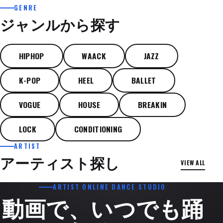
GENRE
ジャンルから探す
HIPHOP
WAACK
JAZZ
K-POP
HEEL
BALLET
VOGUE
HOUSE
BREAKIN
LOCK
CONDITIONING
テーマパークダンス
ARTIST
YU→CH☆"N
(小林優
PHOP / POP
アーティスト探し
VIEW ALL
KINEE
太)
ARTIST ONLINE DANCE STUDIO
動画で、いつでも踊