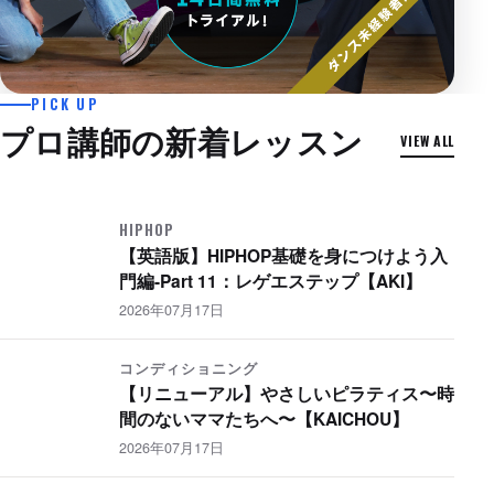
2026年07月24日
PICK UP
【英語版】HIPHOP振付 初級 〜 Nana
プロ講師の新着レッスン
VIEW ALL
Yo-Sea feat. Daichi Yamamoto 〜
【AKI】
HIPHOP
HIPHOP
【英語版】HIPHOP基礎を身につけよう入
門編-Part 11：レゲエステップ【AKI】
2026年07月17日
コンディショニング
【リニューアル】やさしいピラティス〜時
間のないママたちへ〜【KAICHOU】
2026年07月17日