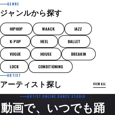
GENRE
ジャンルから探す
HIPHOP
WAACK
JAZZ
K-POP
HEEL
BALLET
VOGUE
HOUSE
BREAKIN
LOCK
CONDITIONING
ARTIST
CKIN'
HIPHOP
アーティスト探し
VIEW ALL
L' MOON
SHOHEI MIKAWAYA
ARTIST ONLINE DANCE STUDIO
動画で、いつでも踊