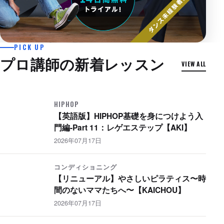
2026年07月24日
PICK UP
【英語版】HIPHOP振付 初級 〜 Nana
プロ講師の新着レッスン
VIEW ALL
Yo-Sea feat. Daichi Yamamoto 〜
【AKI】
HIPHOP
HIPHOP
【英語版】HIPHOP基礎を身につけよう入
門編-Part 11：レゲエステップ【AKI】
2026年07月17日
コンディショニング
【リニューアル】やさしいピラティス〜時
間のないママたちへ〜【KAICHOU】
2026年07月17日