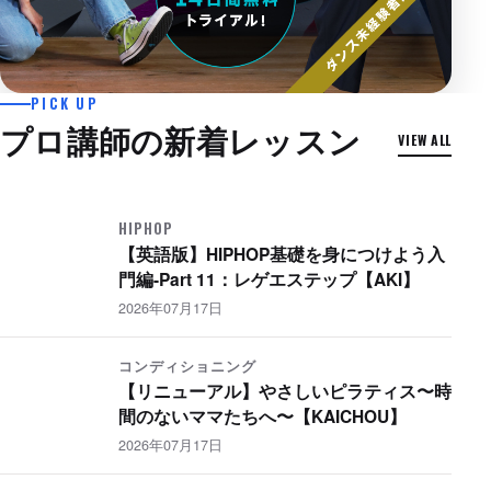
2026年07月24日
PICK UP
【英語版】HIPHOP振付 初級 〜 Nana
プロ講師の新着レッスン
VIEW ALL
Yo-Sea feat. Daichi Yamamoto 〜
【AKI】
HIPHOP
HIPHOP
【英語版】HIPHOP基礎を身につけよう入
門編-Part 11：レゲエステップ【AKI】
2026年07月17日
コンディショニング
【リニューアル】やさしいピラティス〜時
間のないママたちへ〜【KAICHOU】
2026年07月17日