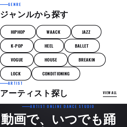
GENRE
ジャンルから探す
HIPHOP
WAACK
JAZZ
K-POP
HEEL
BALLET
VOGUE
HOUSE
BREAKIN
LOCK
CONDITIONING
ARTIST
JAZZ FUNK
アーティスト探し
VIEW ALL
智子
MITSUKI
ARTIST ONLINE DANCE STUDIO
動画で、いつでも踊