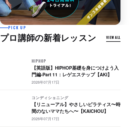
2026年07月24日
PICK UP
【英語版】HIPHOP振付 初級 〜 Nana
プロ講師の新着レッスン
VIEW ALL
Yo-Sea feat. Daichi Yamamoto 〜
【AKI】
HIPHOP
HIPHOP
【英語版】HIPHOP基礎を身につけよう入
門編-Part 11：レゲエステップ【AKI】
2026年07月17日
コンディショニング
【リニューアル】やさしいピラティス〜時
間のないママたちへ〜【KAICHOU】
2026年07月17日