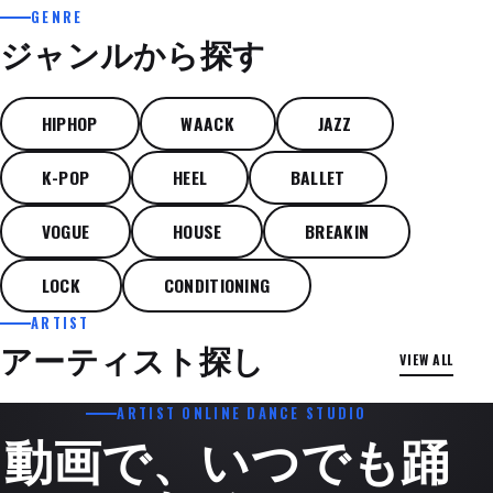
GENRE
ジャンルから探す
HIPHOP
WAACK
JAZZ
K-POP
HEEL
BALLET
VOGUE
HOUSE
BREAKIN
LOCK
CONDITIONING
ARTIST
R&B HIPHOP
R&B HIPHOP / JAZZ FUNK
アーティスト探し
VIEW ALL
HINACO
NANAKO
ARTIST ONLINE DANCE STUDIO
動画で、いつでも踊