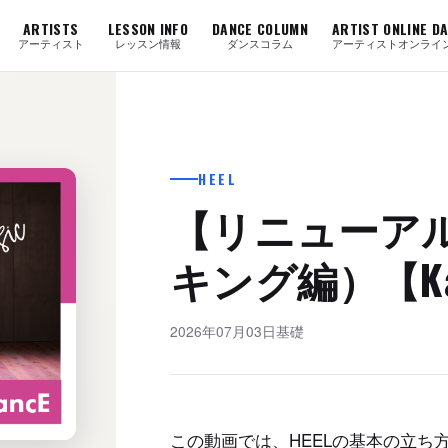
ARTISTS
LESSON INFO
DANCE COLUMN
ARTIST ONLINE D
アーティスト
レッスン情報
ダンスコラム
アーティストオンライ
HEEL
【リニューアル
キング編）【Ka
2026年07月03日
基礎
この動画では、HEELの基本の立ち