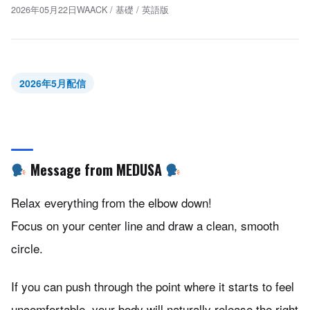
2026年05月22日
WAACK
/
基礎
/
英語版
2026年5月配信
Message from MEDUSA
Relax everything from the elbow down!
Focus on your center line and draw a clean, smooth
circle.
If you can push through the point where it starts to feel
uncomfortable, your body will naturally release the right