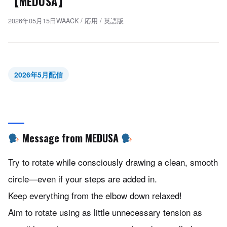
【MEDUSA】
2026年05月15日
WAACK
/
応用
/
英語版
2026年5月配信
Message from MEDUSA
Try to rotate while consciously drawing a clean, smooth
circle—even if your steps are added in.
Keep everything from the elbow down relaxed!
Aim to rotate using as little unnecessary tension as