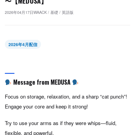
〜【MEDUSA】
2026年04月17日
WAACK
/
基礎
/
英語版
2026年4月配信
Message from MEDUSA
Focus on storage, relaxation, and a sharp “cat punch”!
Engage your core and keep it strong!
Try to use your arms as if they were whips—fluid,
flexible, and powerful.