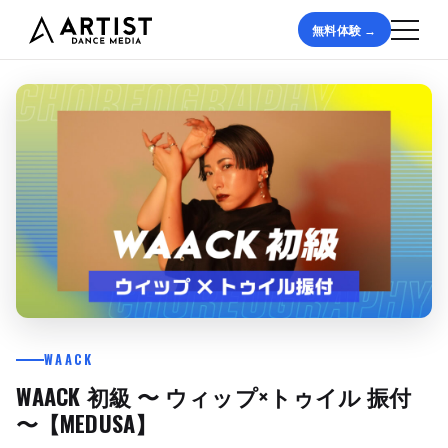
無料体験 →
WAACK
WAACK 初級 〜 ウィップ×トゥイル 振付
〜【MEDUSA】