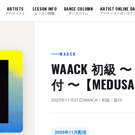
ARTISTS
LESSON INFO
DANCE COLUMN
ARTIST ONLINE D
アーティスト
レッスン情報
ダンスコラム
アーティストオンライ
WAACK
WAACK 初級 
付 〜【MEDUS
2025年11月21日
WAACK
/
初級
/
振付
2025年11月配信