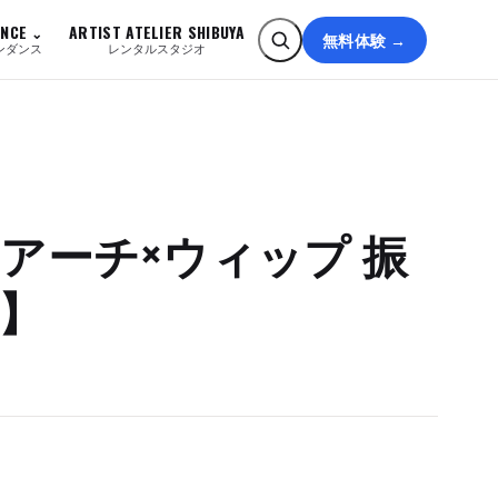
ANCE
ARTIST ATELIER SHIBUYA
無料体験 →
ンダンス
レンタルスタジオ
〜 アーチ×ウィップ 振
A】