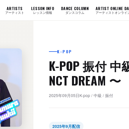
ARTISTS
LESSON INFO
DANCE COLUMN
ARTIST ONLINE D
アーティスト
レッスン情報
ダンスコラム
アーティストオンライ
K-POP
K-POP 振付 中級 
NCT DREAM 〜
2025年09月05日
K-pop
/
中級
/
振付
2025年9月配信