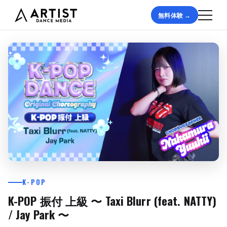
無料体験 →
K-POP
K-POP 振付 上級 〜 Taxi Blurr (feat. NATTY)
/ Jay Park 〜