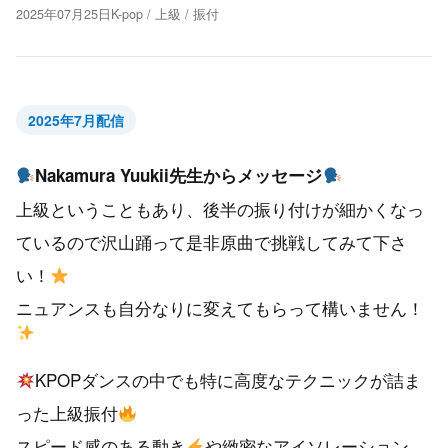
2025年07月25日
K-pop
/
上級
/
振付
2025年7月配信
Nakamura Yuukii先生からメッセージ
上級ということもあり、後半の振り付けが細かくなっ
ているので沢山踊って是非原曲で挑戦してみて下さ
い！
ニュアンスも自分なりに変えてもらって構いません！
KPOPダンスの中でも特に高度なテクニックが詰ま
った上級振付
スピード感のある動き
や緻密なアイソレーション、