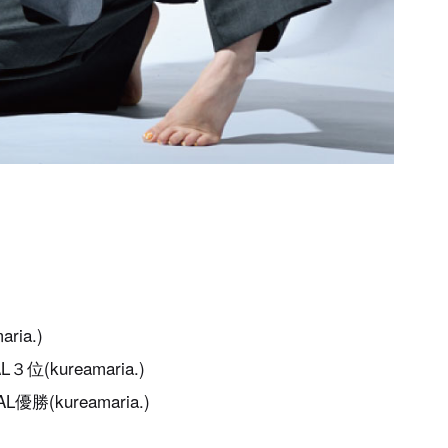
)
ria.)
３位(kureamaria.)
AL優勝(kureamaria.)