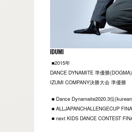
IDUMI
■2015年
DANCE DYNAMITE 準優勝(DOGMA
IZUMI COMPANY決勝大会 準優勝
■ Dance Dynamaite2020.3位(kureama
■ ALLJAPANCHALLENGECUP FINAL
■ next KIDS DANCE CONTEST FIN