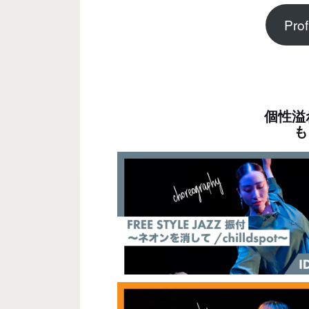
Pr
個性溢れる
も